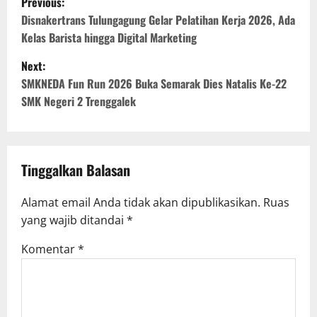
Previous:
o
Disnakertrans Tulungagung Gelar Pelatihan Kerja 2026, Ada
s
Kelas Barista hingga Digital Marketing
t
Next:
n
SMKNEDA Fun Run 2026 Buka Semarak Dies Natalis Ke-22
SMK Negeri 2 Trenggalek
a
v
i
Tinggalkan Balasan
g
a
Alamat email Anda tidak akan dipublikasikan.
Ruas
yang wajib ditandai
*
t
i
Komentar
*
o
n