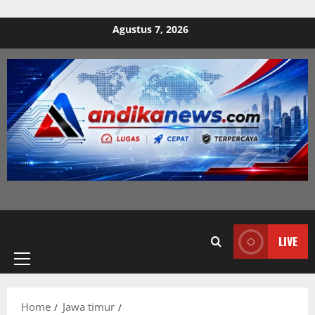
Skip to content
Agustus 7, 2026
Primary
LIVE
Menu
Home
Jawa timur