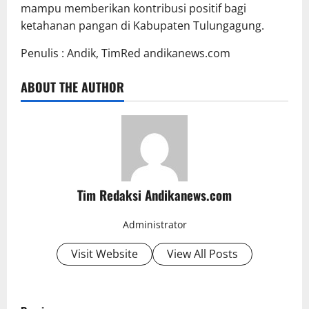
mampu memberikan kontribusi positif bagi
ketahanan pangan di Kabupaten Tulungagung.
Penulis : Andik, TimRed andikanews.com
ABOUT THE AUTHOR
Tim Redaksi Andikanews.com
Administrator
Visit Website
View All Posts
P