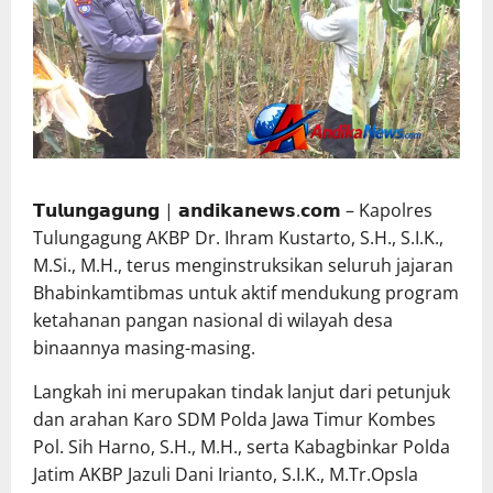
𝗧𝘂𝗹𝘂𝗻𝗴𝗮𝗴𝘂𝗻𝗴 | 𝗮𝗻𝗱𝗶𝗸𝗮𝗻𝗲𝘄𝘀.𝗰𝗼𝗺 – Kapolres
Tulungagung AKBP Dr. Ihram Kustarto, S.H., S.I.K.,
M.Si., M.H., terus menginstruksikan seluruh jajaran
Bhabinkamtibmas untuk aktif mendukung program
ketahanan pangan nasional di wilayah desa
binaannya masing-masing.
Langkah ini merupakan tindak lanjut dari petunjuk
dan arahan Karo SDM Polda Jawa Timur Kombes
Pol. Sih Harno, S.H., M.H., serta Kabagbinkar Polda
Jatim AKBP Jazuli Dani Irianto, S.I.K., M.Tr.Opsla