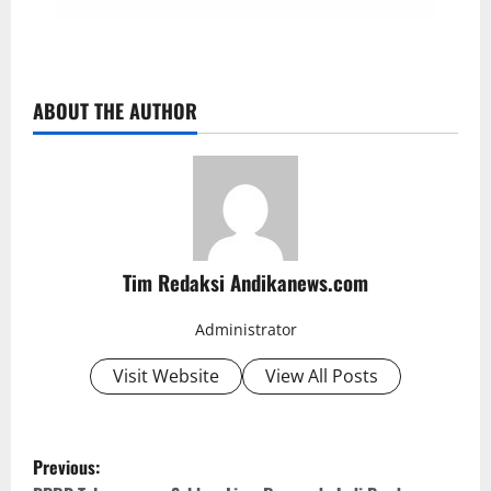
ABOUT THE AUTHOR
Tim Redaksi Andikanews.com
Administrator
Visit Website
View All Posts
P
Previous:
o