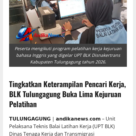
Peserta mengikuti program pelatihan kerja kejuruan
bahasa Inggris yang digelar UPT BLK Disnakertrans
Kabupaten Tulungagung tahun 2026.
Tingkatkan Keterampilan Pencari Kerja,
BLK Tulungagung Buka Lima Kejuruan
Pelatihan
𝗧𝗨𝗟𝗨𝗡𝗚𝗔𝗚𝗨𝗡𝗚 | 𝗮𝗻𝗱𝗶𝗸𝗮𝗻𝗲𝘄𝘀.𝗰𝗼𝗺 – Unit
Pelaksana Teknis Balai Latihan Kerja (UPT BLK)
Dinas Tenaga Kerja dan Transmigrasi