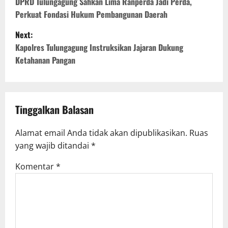
DPRD Tulungagung Sahkan Lima Ranperda Jadi Perda,
s
Perkuat Fondasi Hukum Pembangunan Daerah
t
Next:
n
Kapolres Tulungagung Instruksikan Jajaran Dukung
Ketahanan Pangan
a
v
i
Tinggalkan Balasan
g
a
Alamat email Anda tidak akan dipublikasikan.
Ruas
yang wajib ditandai
*
t
i
Komentar
*
o
n