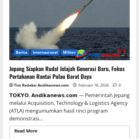
Berita
Internasional
Militer
Jepang Siapkan Rudal Jelajah Generasi Baru, Fokus
Pertahanan Rantai Pulau Barat Daya
Tim Redaksi Andikanews.com
Februari 16, 2026
0
𝗧𝗢𝗞𝗬𝗢, 𝗔𝗻𝗱𝗶𝗸𝗮𝗻𝗲𝘄𝘀.𝗰𝗼𝗺 — Pemerintah Jepang
melalui Acquisition, Technology & Logistics Agency
(ATLA) mengumumkan hasil rinci program
demonstrasi...
Read More
Read more about Jepang Siapkan Rudal
Jelajah Generasi Baru, Fokus Pertahanan Rantai