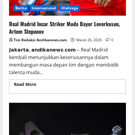
Berita
Internasional
Olahraga
Real Madrid Incar Striker Muda Bayer Leverkusen,
Artem Stepanov
Tim Redaksi Andikanews.com
Maret 26, 2026
0
𝗝𝗮𝗸𝗮𝗿𝘁𝗮, 𝗮𝗻𝗱𝗶𝗸𝗮𝗻𝗲𝘄𝘀.𝗰𝗼𝗺 – Real Madrid
kembali menunjukkan keseriusannya dalam
membangun masa depan tim dengan membidik
talenta muda...
Read More
Read more about Real Madrid Incar
Striker Muda Bayer Leverkusen, Artem Stepanov