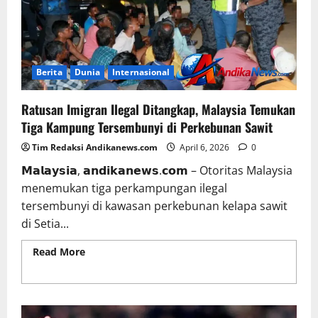
Berita
Dunia
Internasional
Ratusan Imigran Ilegal Ditangkap, Malaysia Temukan
Tiga Kampung Tersembunyi di Perkebunan Sawit
Tim Redaksi Andikanews.com
April 6, 2026
0
𝗠𝗮𝗹𝗮𝘆𝘀𝗶𝗮, 𝗮𝗻𝗱𝗶𝗸𝗮𝗻𝗲𝘄𝘀.𝗰𝗼𝗺 – Otoritas Malaysia
menemukan tiga perkampungan ilegal
tersembunyi di kawasan perkebunan kelapa sawit
di Setia...
Read More
Read more about Ratusan Imigran Ilegal
Ditangkap, Malaysia Temukan Tiga Kampung
Tersembunyi di Perkebunan Sawit