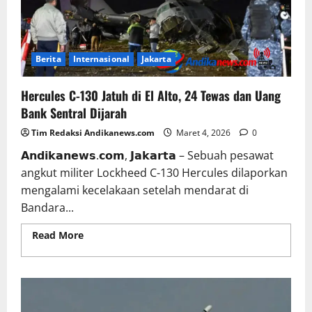
Berita
Internasional
Jakarta
Hercules C-130 Jatuh di El Alto, 24 Tewas dan Uang
Bank Sentral Dijarah
Tim Redaksi Andikanews.com
Maret 4, 2026
0
𝗔𝗻𝗱𝗶𝗸𝗮𝗻𝗲𝘄𝘀.𝗰𝗼𝗺, 𝗝𝗮𝗸𝗮𝗿𝘁𝗮 – Sebuah pesawat
angkut militer Lockheed C-130 Hercules dilaporkan
mengalami kecelakaan setelah mendarat di
Bandara...
Read More
Read more about Hercules C-130 Jatuh
di El Alto, 24 Tewas dan Uang Bank Sentral Dijarah