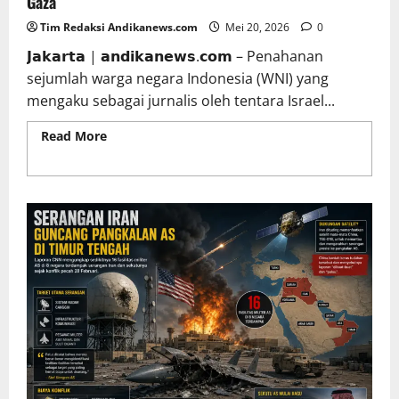
Gaza
Tim Redaksi Andikanews.com
Mei 20, 2026
0
𝗝𝗮𝗸𝗮𝗿𝘁𝗮 | 𝗮𝗻𝗱𝗶𝗸𝗮𝗻𝗲𝘄𝘀.𝗰𝗼𝗺 – Penahanan
sejumlah warga negara Indonesia (WNI) yang
mengaku sebagai jurnalis oleh tentara Israel...
Read More
Read more about Ironi Dewan Pers:
Wilson Lalengke Kritik Sikap terhadap Kasus
Jurnalis dan Penahanan WNI Menuju Gaza