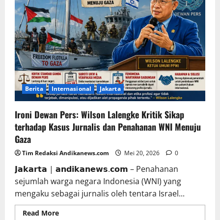
Berita
Internasional
Jakarta
Ironi Dewan Pers: Wilson Lalengke Kritik Sikap
terhadap Kasus Jurnalis dan Penahanan WNI Menuju
Gaza
Tim Redaksi Andikanews.com
Mei 20, 2026
0
𝗝𝗮𝗸𝗮𝗿𝘁𝗮 | 𝗮𝗻𝗱𝗶𝗸𝗮𝗻𝗲𝘄𝘀.𝗰𝗼𝗺 – Penahanan
sejumlah warga negara Indonesia (WNI) yang
mengaku sebagai jurnalis oleh tentara Israel...
Read More
Read more about Ironi Dewan Pers:
Wilson Lalengke Kritik Sikap terhadap Kasus