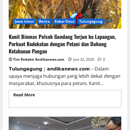
Jawa timur
Berita
Kabar Desa
Tulungagung
Kanit Binmas Polsek Gondang Terjun ke Lapangan,
Perkuat Kedekatan dengan Petani dan Dukung
Ketahanan Pangan
Tim Redaksi Andikanews.com
Juni 22, 2026
0
𝗧𝘂𝗹𝘂𝗻𝗴𝗮𝗴𝘂𝗻𝗴 | 𝗮𝗻𝗱𝗶𝗸𝗮𝗻𝗲𝘄𝘀.𝗰𝗼𝗺 – Dalam
upaya menjaga hubungan yang lebih dekat dengan
masyarakat, khususnya para petani, Kanit...
Read More
Read more about Kanit Binmas Polsek
Gondang Terjun ke Lapangan, Perkuat Kedekatan
dengan Petani dan Dukung Ketahanan Pangan