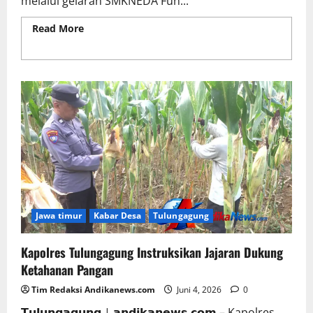
melalui gelaran SMKNEDA Fun...
Read More
Read more about SMKNEDA Fun Run
2026 Buka Semarak Dies Natalis Ke-22 SMK Negeri
2 Trenggalek
Jawa timur
Kabar Desa
Tulungagung
Kapolres Tulungagung Instruksikan Jajaran Dukung
Ketahanan Pangan
Tim Redaksi Andikanews.com
Juni 4, 2026
0
𝗧𝘂𝗹𝘂𝗻𝗴𝗮𝗴𝘂𝗻𝗴 | 𝗮𝗻𝗱𝗶𝗸𝗮𝗻𝗲𝘄𝘀.𝗰𝗼𝗺 – Kapolres