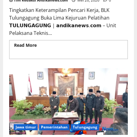
Tim Redaksi Andikanews.com
Mei 26, 2026
0
Tingkatkan Keterampilan Pencari Kerja, BLK
Tulungagung Buka Lima Kejuruan Pelatihan
𝗧𝗨𝗟𝗨𝗡𝗚𝗔𝗚𝗨𝗡𝗚 | 𝗮𝗻𝗱𝗶𝗸𝗮𝗻𝗲𝘄𝘀.𝗰𝗼𝗺 – Unit
Pelaksana Teknis...
Read More
Read more about Disnakertrans
Tulungagung Gelar Pelatihan Kerja 2026, Ada Kelas
Barista hingga Digital Marketing
Jawa timur
Pemerintahan
Tulungagung