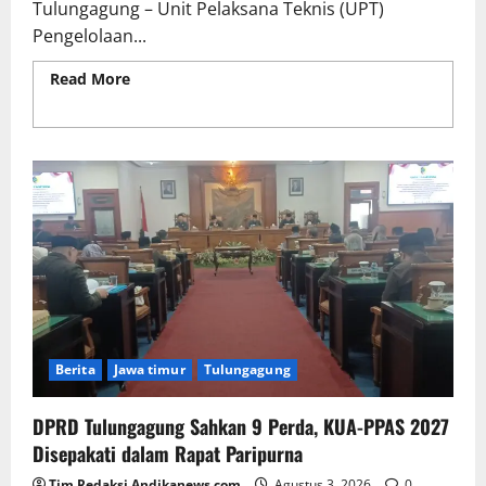
Tulungagung – Unit Pelaksana Teknis (UPT)
Pengelolaan...
Read More
Read more about UPT PUPR
Campurdarat Tuntaskan Penambalan Jalan
Boyolangu–Campurdarat Sepanjang 7,6 Kilometer
Berita
Jawa timur
Tulungagung
DPRD Tulungagung Sahkan 9 Perda, KUA-PPAS 2027
Disepakati dalam Rapat Paripurna
Tim Redaksi Andikanews.com
Agustus 3, 2026
0