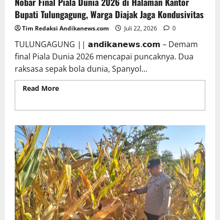
Nobar Final Piala Dunia 2026 di Halaman Kantor
Bupati Tulungagung, Warga Diajak Jaga Kondusivitas
Tim Redaksi Andikanews.com
Juli 22, 2026
0
TULUNGAGUNG || 𝗮𝗻𝗱𝗶𝗸𝗮𝗻𝗲𝘄𝘀.𝗰𝗼𝗺 – Demam
final Piala Dunia 2026 mencapai puncaknya. Dua
raksasa sepak bola dunia, Spanyol...
Read More
Read more about Nobar Final Piala
Dunia 2026 di Halaman Kantor Bupati Tulungagung,
Warga Diajak Jaga Kondusivitas