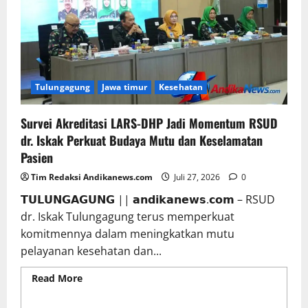
Tulungagung
Jawa timur
Kesehatan
Survei Akreditasi LARS-DHP Jadi Momentum RSUD
dr. Iskak Perkuat Budaya Mutu dan Keselamatan
Pasien
Tim Redaksi Andikanews.com
Juli 27, 2026
0
𝗧𝗨𝗟𝗨𝗡𝗚𝗔𝗚𝗨𝗡𝗚 || 𝗮𝗻𝗱𝗶𝗸𝗮𝗻𝗲𝘄𝘀.𝗰𝗼𝗺 – RSUD
dr. Iskak Tulungagung terus memperkuat
komitmennya dalam meningkatkan mutu
pelayanan kesehatan dan...
Read More
Read more about Survei Akreditasi
LARS-DHP Jadi Momentum RSUD dr. Iskak Perkuat
Budaya Mutu dan Keselamatan Pasien