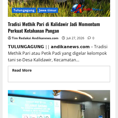
Tulungagung
Jawa timur
Tradisi Methik Pari di Kalidawir Jadi Momentum
Perkuat Ketahanan Pangan
Tim Redaksi Andikanews.com
Juli 27, 2026
0
𝗧𝗨𝗟𝗨𝗡𝗚𝗔𝗚𝗨𝗡𝗚 || 𝗮𝗻𝗱𝗶𝗸𝗮𝗻𝗲𝘄𝘀.𝗰𝗼𝗺 – Tradisi
Methik Pari atau Petik Padi yang digelar kelompok
tani se-Desa Kalidawir, Kecamatan...
Read More
Read more about Tradisi Methik Pari di
Kalidawir Jadi Momentum Perkuat Ketahanan
Pangan