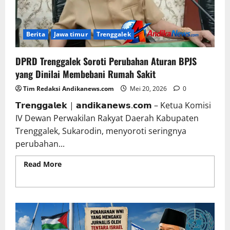
Berita
Jawa timur
Trenggalek
DPRD Trenggalek Soroti Perubahan Aturan BPJS
yang Dinilai Membebani Rumah Sakit
Tim Redaksi Andikanews.com
Mei 20, 2026
0
𝗧𝗿𝗲𝗻𝗴𝗴𝗮𝗹𝗲𝗸 | 𝗮𝗻𝗱𝗶𝗸𝗮𝗻𝗲𝘄𝘀.𝗰𝗼𝗺 – Ketua Komisi
IV Dewan Perwakilan Rakyat Daerah Kabupaten
Trenggalek, Sukarodin, menyoroti seringnya
perubahan...
Read More
Read more about DPRD Trenggalek
Soroti Perubahan Aturan BPJS yang Dinilai
Membebani Rumah Sakit