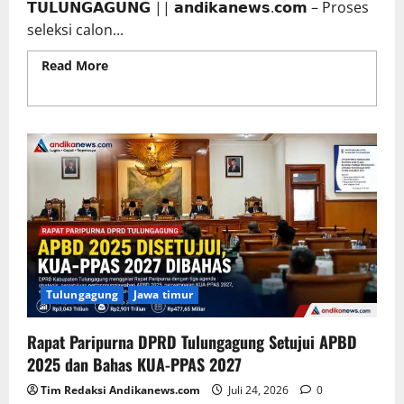
𝗧𝗨𝗟𝗨𝗡𝗚𝗔𝗚𝗨𝗡𝗚 || 𝗮𝗻𝗱𝗶𝗸𝗮𝗻𝗲𝘄𝘀.𝗰𝗼𝗺 – Proses
seleksi calon...
Read More
Read more about Seleksi Pimpinan
BAZNAS Tulungagung Periode 2026–2031 Masuk
Tahap Verifikasi Faktual
Tulungagung
Jawa timur
Rapat Paripurna DPRD Tulungagung Setujui APBD
2025 dan Bahas KUA-PPAS 2027
Tim Redaksi Andikanews.com
Juli 24, 2026
0