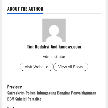
ABOUT THE AUTHOR
Tim Redaksi Andikanews.com
Administrator
Visit Website
View All Posts
P
Previous:
o
Satreskrim Polres Tulungagung Bongkar Penyalahgunaan
s
BBM Subsidi Pertalite