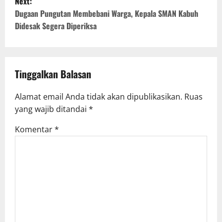
t
Next:
n
Dugaan Pungutan Membebani Warga, Kepala SMAN Kabuh
Didesak Segera Diperiksa
a
v
i
Tinggalkan Balasan
g
a
Alamat email Anda tidak akan dipublikasikan.
Ruas
yang wajib ditandai
*
t
i
Komentar
*
o
n