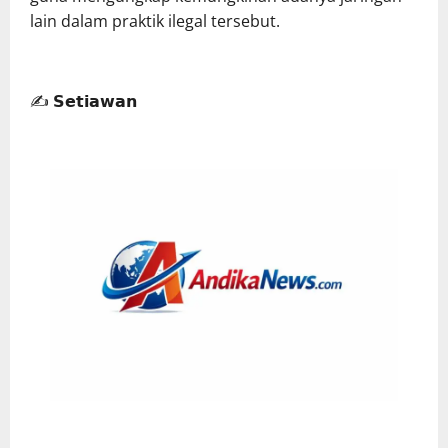
lain dalam praktik ilegal tersebut.
✍️ 𝗦𝗲𝘁𝗶𝗮𝘄𝗮𝗻