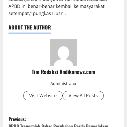
APBD ini benar-benar kembali ke masyarakat
setempat,” pungkas Husni.
ABOUT THE AUTHOR
Tim Redaksi Andikanews.com
Administrator
Visit Website
View All Posts
P
Previous:
o
DPRD Trenggalek Bahas Perubahan Perda Pengelolaan