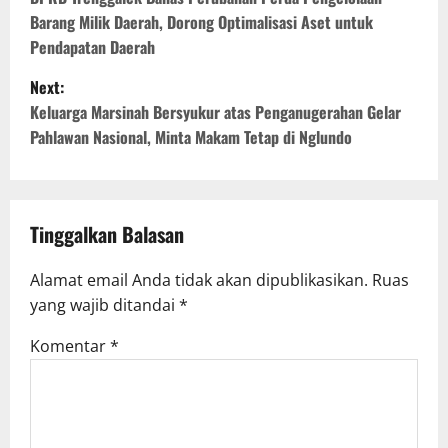
s
Barang Milik Daerah, Dorong Optimalisasi Aset untuk
Pendapatan Daerah
t
n
Next:
Keluarga Marsinah Bersyukur atas Penganugerahan Gelar
a
Pahlawan Nasional, Minta Makam Tetap di Nglundo
v
i
g
Tinggalkan Balasan
a
Alamat email Anda tidak akan dipublikasikan.
Ruas
t
yang wajib ditandai
*
i
Komentar
*
o
n