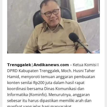
𝗧𝗿𝗲𝗻𝗴𝗴𝗮𝗹𝗲𝗸|𝗔𝗻𝗱𝗶𝗸𝗮𝗻𝗲𝘄𝘀.𝗰𝗼𝗺 – Ketua Komisi I
DPRD Kabupaten Trenggalek, Moch. Husni Taher
Hamid, menyoroti temuan anggaran pembuatan
konten senilai Rp200 juta dalam hasil rapat
koordinasi bersama Dinas Komunikasi dan
Informatika (Kominfo). Menurutnya, anggaran
sebesar itu harus dipastikan memiliki arah dan
manfaat yang jelas bagi masyarakat.