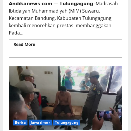
𝗔𝗻𝗱𝗶𝗸𝗮𝗻𝗲𝘄𝘀.𝗰𝗼𝗺 — 𝗧𝘂𝗹𝘂𝗻𝗴𝗮𝗴𝘂𝗻𝗴 -Madrasah
Ibtidaiyah Muhammadiyah (MIM) Suwaru,
Kecamatan Bandung, Kabupaten Tulungagung,
kembali menorehkan prestasi membanggakan.
Pada...
Read More
Read more about MIM Suwaru Raih
Penghargaan TRC PPA Indonesia atas Komitmen
Sekolah Ramah Anak
Berita
Jawa timur
Tulungagung