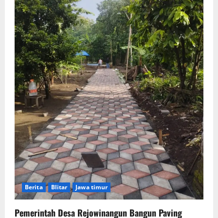
Berita
Blitar
Jawa timur
Pemerintah Desa Rejowinangun Bangun Paving