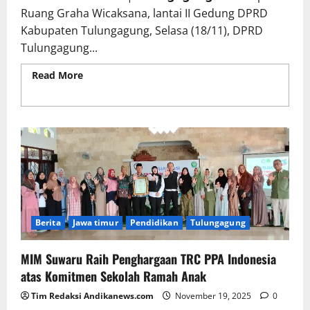
Ruang Graha Wicaksana, lantai II Gedung DPRD
Kabupaten Tulungagung, Selasa (18/11), DPRD
Tulungagung...
Read More
Read more about DPRD Tulungagung
Setujui Ranperda APBD 2026 dan Umumkan
Propemperda di Momentum Hari Jadi ke-820
Berita
Jawa timur
Pendidikan
Tulungagung
MIM Suwaru Raih Penghargaan TRC PPA Indonesia
atas Komitmen Sekolah Ramah Anak
Tim Redaksi Andikanews.com
November 19, 2025
0