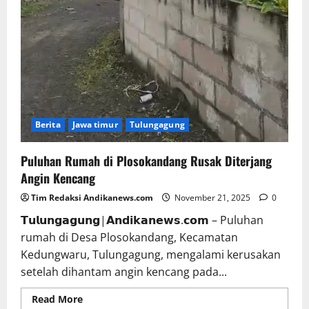
Berita
Jawa timur
Tulungagung
Puluhan Rumah di Plosokandang Rusak Diterjang
Angin Kencang
Tim Redaksi Andikanews.com
November 21, 2025
0
𝗧𝘂𝗹𝘂𝗻𝗴𝗮𝗴𝘂𝗻𝗴|𝗔𝗻𝗱𝗶𝗸𝗮𝗻𝗲𝘄𝘀.𝗰𝗼𝗺 – Puluhan
rumah di Desa Plosokandang, Kecamatan
Kedungwaru, Tulungagung, mengalami kerusakan
setelah dihantam angin kencang pada...
Read More
Read more about Puluhan Rumah di
Plosokandang Rusak Diterjang Angin Kencang