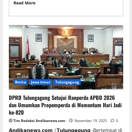
Read More
Read more about Kabupaten
Tulungagung Raih e-Purchasing Awards Provinsi
Jawa Timur 2025
Berita
Jawa timur
Tulungagung
DPRD Tulungagung Setujui Ranperda APBD 2026
dan Umumkan Propemperda di Momentum Hari Jadi
ke-820
Tim Redaksi Andikanews.com
November 19, 2025
0
𝗔𝗻𝗱𝗶𝗸𝗮𝗻𝗲𝘄𝘀.𝗰𝗼𝗺 |𝗧𝘂𝗹𝘂𝗻𝗴𝗮𝗴𝘂𝗻𝗴 -Bertempat di