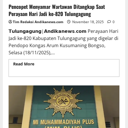
Pencopet Menyamar Wartawan Ditangkap Saat
Perayaan Hari Jadi ke-820 Tulungagung
Tim Redaksi Andikanews.com
November 18, 2025
0
𝗧𝘂𝗹𝘂𝗻𝗴𝗮𝗴𝘂𝗻𝗴|𝗔𝗻𝗱𝗶𝗸𝗮𝗻𝗲𝘄𝘀.𝗰𝗼𝗺 Perayaan Hari
Jadi ke-820 Kabupaten Tulungagung yang digelar di
Pendopo Kongas Arum Kusumaning Bongso,
Selasa (18/11/2025),...
Read More
Read more about Pencopet Menyamar
Wartawan Ditangkap Saat Perayaan Hari Jadi ke-
820 Tulungagung