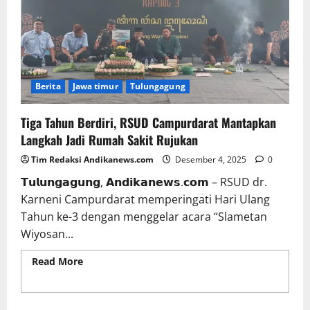
Berita
Jawa timur
Tulungagung
Tiga Tahun Berdiri, RSUD Campurdarat Mantapkan
Langkah Jadi Rumah Sakit Rujukan
Tim Redaksi Andikanews.com
Desember 4, 2025
0
𝗧𝘂𝗹𝘂𝗻𝗴𝗮𝗴𝘂𝗻𝗴, 𝗔𝗻𝗱𝗶𝗸𝗮𝗻𝗲𝘄𝘀.𝗰𝗼𝗺 – RSUD dr.
Karneni Campurdarat memperingati Hari Ulang
Tahun ke-3 dengan menggelar acara “Slametan
Wiyosan...
Read More
Read more about Tiga Tahun Berdiri,
RSUD Campurdarat Mantapkan Langkah Jadi
Rumah Sakit Rujukan