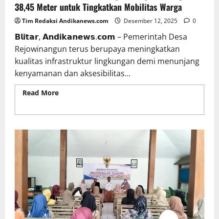
38,45 Meter untuk Tingkatkan Mobilitas Warga
Tim Redaksi Andikanews.com
Desember 12, 2025
0
𝗕𝗹𝗶𝘁𝗮𝗿, 𝗔𝗻𝗱𝗶𝗸𝗮𝗻𝗲𝘄𝘀.𝗰𝗼𝗺 – Pemerintah Desa
Rejowinangun terus berupaya meningkatkan
kualitas infrastruktur lingkungan demi menunjang
kenyamanan dan aksesibilitas...
Read More
Read more about Pemerintah Desa
Rejowinangun Bangun Paving 38,45 Meter untuk
Tingkatkan Mobilitas Warga