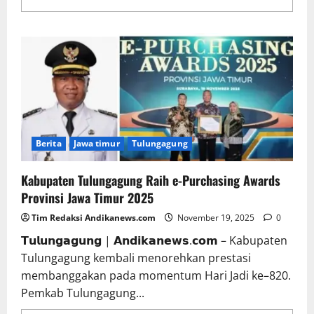
Berita
Jawa timur
Tulungagung
Kabupaten Tulungagung Raih e-Purchasing Awards
Provinsi Jawa Timur 2025
Tim Redaksi Andikanews.com
November 19, 2025
0
𝗧𝘂𝗹𝘂𝗻𝗴𝗮𝗴𝘂𝗻𝗴 | 𝗔𝗻𝗱𝗶𝗸𝗮𝗻𝗲𝘄𝘀.𝗰𝗼𝗺 – Kabupaten
Tulungagung kembali menorehkan prestasi
membanggakan pada momentum Hari Jadi ke–820.
Pemkab Tulungagung...