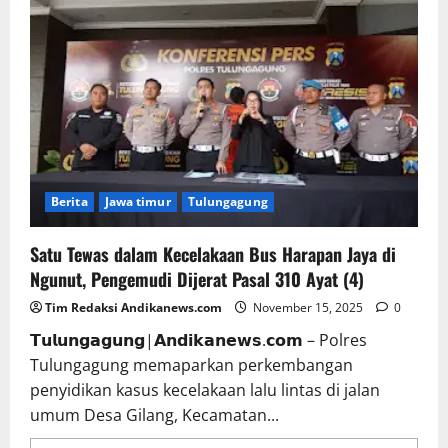
Berita
Jawa timur
Tulungagung
Satu Tewas dalam Kecelakaan Bus Harapan Jaya di
Ngunut, Pengemudi Dijerat Pasal 310 Ayat (4)
Tim Redaksi Andikanews.com
November 15, 2025
0
𝗧𝘂𝗹𝘂𝗻𝗴𝗮𝗴𝘂𝗻𝗴|𝗔𝗻𝗱𝗶𝗸𝗮𝗻𝗲𝘄𝘀.𝗰𝗼𝗺 – Polres
Tulungagung memaparkan perkembangan
penyidikan kasus kecelakaan lalu lintas di jalan
umum Desa Gilang, Kecamatan...