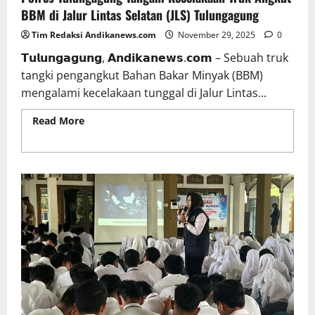
BBM di Jalur Lintas Selatan (JLS) Tulungagung
Tim Redaksi Andikanews.com
November 29, 2025
0
𝗧𝘂𝗹𝘂𝗻𝗴𝗮𝗴𝘂𝗻𝗴, 𝗔𝗻𝗱𝗶𝗸𝗮𝗻𝗲𝘄𝘀.𝗰𝗼𝗺 – Sebuah truk
tangki pengangkut Bahan Bakar Minyak (BBM)
mengalami kecelakaan tunggal di Jalur Lintas...
Read More
Read more about Polres Tulungagung
Tangani Kecelakaan Truk Angkut BBM di Jalur
Lintas Selatan (JLS) Tulungagung