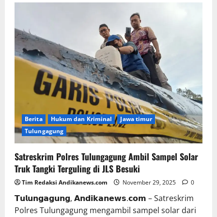
Berita
Hukum dan Kriminal
Jawa timur
Tulungagung
Satreskrim Polres Tulungagung Ambil Sampel Solar
Truk Tangki Terguling di JLS Besuki
Tim Redaksi Andikanews.com
November 29, 2025
0
𝗧𝘂𝗹𝘂𝗻𝗴𝗮𝗴𝘂𝗻𝗴, 𝗔𝗻𝗱𝗶𝗸𝗮𝗻𝗲𝘄𝘀.𝗰𝗼𝗺 – Satreskrim
Polres Tulungagung mengambil sampel solar dari