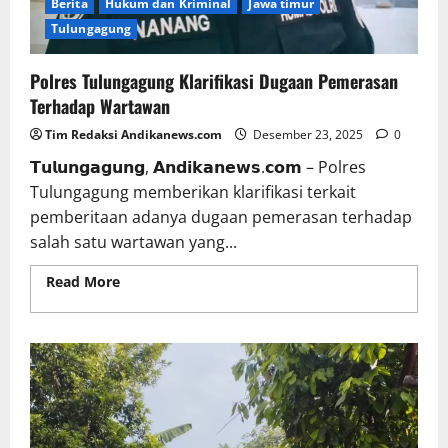
Berita
Hukum dan Kriminal
Jawa timur
Tulungagung
Polres Tulungagung Klarifikasi Dugaan Pemerasan
Terhadap Wartawan
Tim Redaksi Andikanews.com
Desember 23, 2025
0
𝗧𝘂𝗹𝘂𝗻𝗴𝗮𝗴𝘂𝗻𝗴, 𝗔𝗻𝗱𝗶𝗸𝗮𝗻𝗲𝘄𝘀.𝗰𝗼𝗺 – Polres
Tulungagung memberikan klarifikasi terkait
pemberitaan adanya dugaan pemerasan terhadap
salah satu wartawan yang...
Read More
Read more about Polres Tulungagung
Klarifikasi Dugaan Pemerasan Terhadap Wartawan