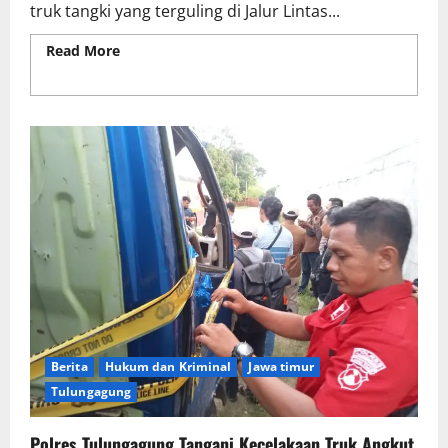
truk tangki yang terguling di Jalur Lintas...
Read More
Read more about Satreskrim Polres
Tulungagung Ambil Sampel Solar Truk Tangki
Terguling di JLS Besuki
Berita
Hukum dan Kriminal
Jawa timur
Tulungagung
Polres Tulungagung Tangani Kecelakaan Truk Angkut