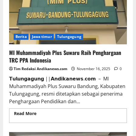
Berita
Jawa timur
Tulungagung
MI Muhammadiyah Plus Suwaru Raih Penghargaan
TRC PPA Indonesia
Tim Redaksi Andikanews.com
November 16, 2025
0
𝗧𝘂𝗹𝘂𝗻𝗴𝗮𝗴𝘂𝗻𝗴 ||𝗔𝗻𝗱𝗶𝗸𝗮𝗻𝗲𝘄𝘀.𝗰𝗼𝗺 – MI
Muhammadiyah Plus Suwaru Bandung, Kabupaten
Tulungagung, resmi ditetapkan sebagai penerima
Penghargaan Pendidikan dan...
Read More
Read more about MI Muhammadiyah
Plus Suwaru Raih Penghargaan TRC PPA Indonesia