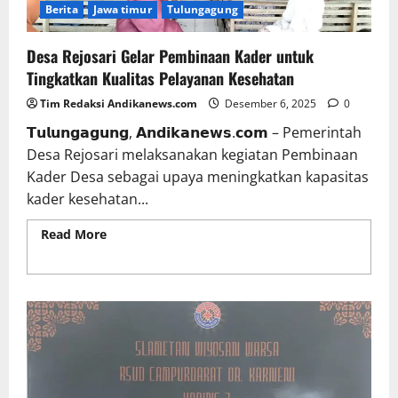
Berita
Jawa timur
Tulungagung
Desa Rejosari Gelar Pembinaan Kader untuk
Tingkatkan Kualitas Pelayanan Kesehatan
Tim Redaksi Andikanews.com
Desember 6, 2025
0
𝗧𝘂𝗹𝘂𝗻𝗴𝗮𝗴𝘂𝗻𝗴, 𝗔𝗻𝗱𝗶𝗸𝗮𝗻𝗲𝘄𝘀.𝗰𝗼𝗺 – Pemerintah
Desa Rejosari melaksanakan kegiatan Pembinaan
Kader Desa sebagai upaya meningkatkan kapasitas
kader kesehatan...
Read More
Read more about Desa Rejosari Gelar
Pembinaan Kader untuk Tingkatkan Kualitas
Pelayanan Kesehatan