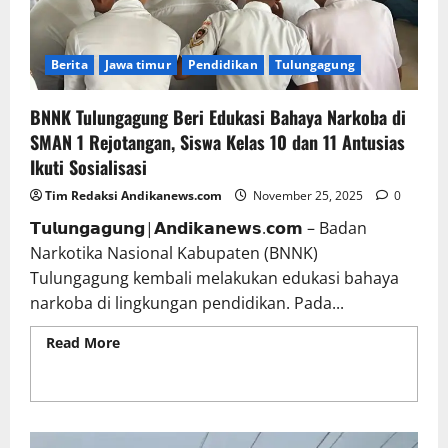
Berita
Jawa timur
Pendidikan
Tulungagung
BNNK Tulungagung Beri Edukasi Bahaya Narkoba di
SMAN 1 Rejotangan, Siswa Kelas 10 dan 11 Antusias
Ikuti Sosialisasi
Tim Redaksi Andikanews.com
November 25, 2025
0
𝗧𝘂𝗹𝘂𝗻𝗴𝗮𝗴𝘂𝗻𝗴|𝗔𝗻𝗱𝗶𝗸𝗮𝗻𝗲𝘄𝘀.𝗰𝗼𝗺 – Badan
Narkotika Nasional Kabupaten (BNNK)
Tulungagung kembali melakukan edukasi bahaya
narkoba di lingkungan pendidikan. Pada...
Read More
Read more about BNNK Tulungagung
Beri Edukasi Bahaya Narkoba di SMAN 1
Rejotangan, Siswa Kelas 10 dan 11 Antusias Ikuti
Sosialisasi