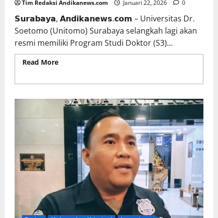
Tim Redaksi Andikanews.com
Januari 22, 2026
0
𝗦𝘂𝗿𝗮𝗯𝗮𝘆𝗮, 𝗔𝗻𝗱𝗶𝗸𝗮𝗻𝗲𝘄𝘀.𝗰𝗼𝗺 – Universitas Dr.
Soetomo (Unitomo) Surabaya selangkah lagi akan
resmi memiliki Program Studi Doktor (S3)...
Read More
Read more about Memperkuat Kualitas
Akademik, Unitomo Surabaya Segera Miliki
Program Doktor Ilmu Hukum